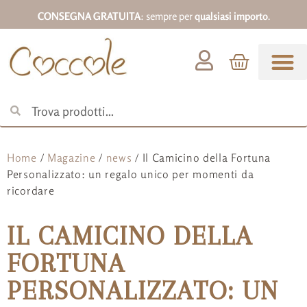
CONSEGNA GRATUITA
: sempre per
qualsiasi importo
.
Abbigliamento 0-18
Home
/
Magazine
/
news
/ Il Camicino della Fortuna
Personalizzato: un regalo unico per momenti da
ricordare
IL CAMICINO DELLA
FORTUNA
PERSONALIZZATO: UN