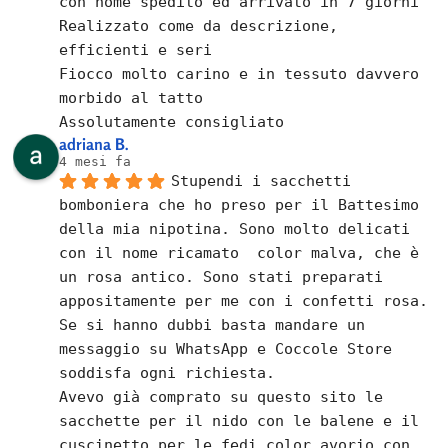
con nome spedito ed arrivato in 7 giorni
Realizzato come da descrizione, 
efficienti e seri
Fiocco molto carino e in tessuto davvero 
morbido al tatto
Assolutamente consigliato
adriana B.
4 mesi fa
Stupendi i sacchetti 
bomboniera che ho preso per il Battesimo 
della mia nipotina. Sono molto delicati 
con il nome ricamato  color malva, che è 
un rosa antico. Sono stati preparati 
appositamente per me con i confetti rosa.
Se si hanno dubbi basta mandare un 
messaggio su WhatsApp e Coccole Store 
soddisfa ogni richiesta.
Avevo già comprato su questo sito le 
sacchette per il nido con le balene e il 
cuscinetto per le fedi color avorio con 