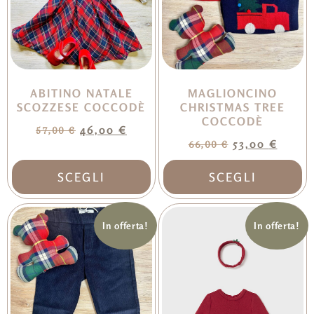
ABITINO NATALE
MAGLIONCINO
SCOZZESE COCCODÈ
CHRISTMAS TREE
COCCODÈ
46,00
€
57,00
€
53,00
€
66,00
€
SCEGLI
SCEGLI
In offerta!
In offerta!