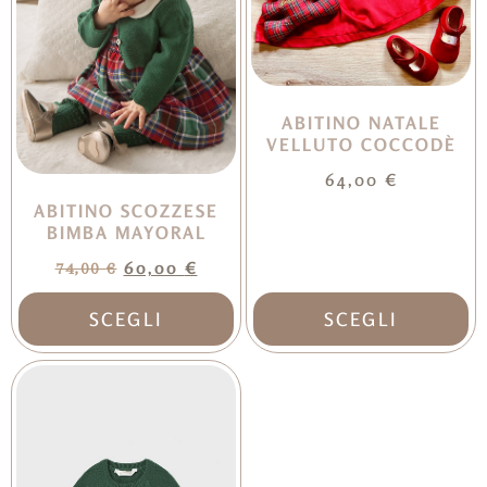
ABITINO NATALE
VELLUTO COCCODÈ
64,00
€
ABITINO SCOZZESE
BIMBA MAYORAL
60,00
€
74,00
€
SCEGLI
SCEGLI