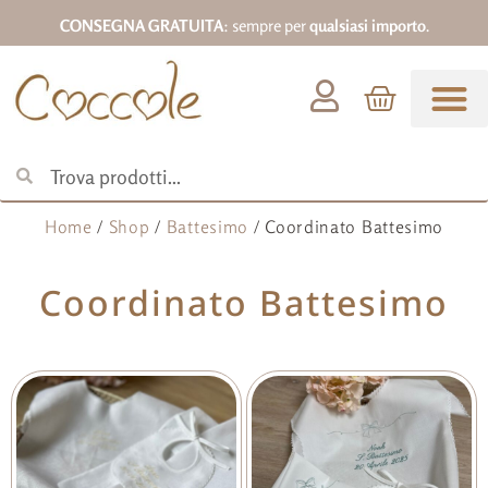
CONSEGNA GRATUITA
: sempre per
qualsiasi importo
.
Abbigliamento 0-18
Home
/
Shop
/
Battesimo
/ Coordinato Battesimo
Coordinato Battesimo