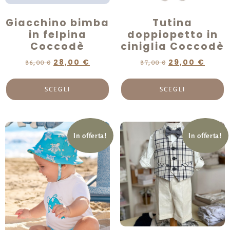
Giacchino bimba
Tutina
in felpina
doppiopetto in
Coccodè
ciniglia Coccodè
28,00
€
29,00
€
36,00
€
37,00
€
SCEGLI
SCEGLI
In offerta!
In offerta!