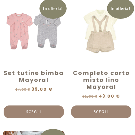
In offerta!
In offerta!
Set tutine bimba
Completo corto
Mayoral
misto lino
Mayoral
39,00
€
49,00
€
43,00
€
51,00
€
SCEGLI
SCEGLI