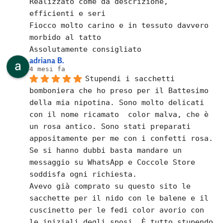
Realizzato come da descrizione, 
efficienti e seri
Fiocco molto carino e in tessuto davvero 
morbido al tatto
Assolutamente consigliato
adriana B.
4 mesi fa
Stupendi i sacchetti 
bomboniera che ho preso per il Battesimo 
della mia nipotina. Sono molto delicati 
con il nome ricamato  color malva, che è 
un rosa antico. Sono stati preparati 
appositamente per me con i confetti rosa.
Se si hanno dubbi basta mandare un 
messaggio su WhatsApp e Coccole Store 
soddisfa ogni richiesta.
Avevo già comprato su questo sito le 
sacchette per il nido con le balene e il 
cuscinetto per le fedi color avorio con 
le iniziali degli sposi. È tutto stupendo 