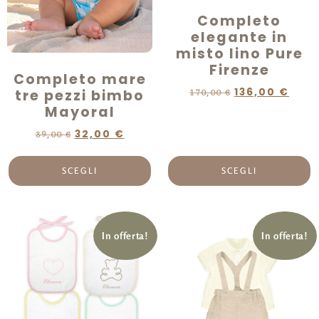
Completo
elegante in
misto lino Pure
Firenze
Completo mare
136,00
€
tre pezzi bimbo
170,00
€
Mayoral
32,00
€
39,00
€
SCEGLI
SCEGLI
In offerta!
In offerta!