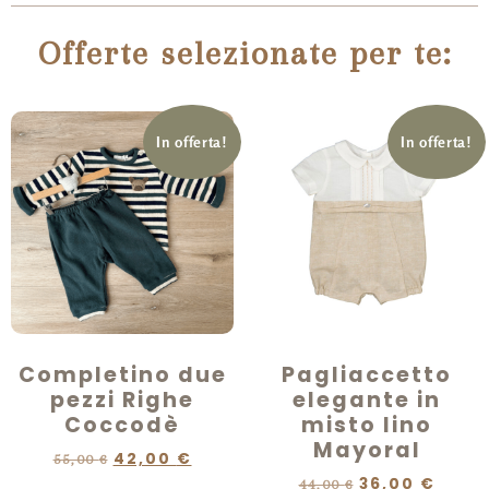
Offerte selezionate per te:
In offerta!
In offerta!
Completino due
Pagliaccetto
pezzi Righe
elegante in
Coccodè
misto lino
Mayoral
42,00
€
55,00
€
36,00
€
44,00
€