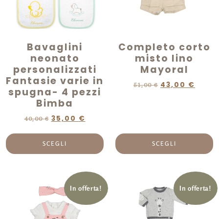
Bavaglini
Completo corto
neonato
misto lino
personalizzati
Mayoral
Fantasie varie in
43,00
€
51,00
€
spugna- 4 pezzi
Bimba
35,00
€
40,00
€
SCEGLI
SCEGLI
In offerta!
In offerta!