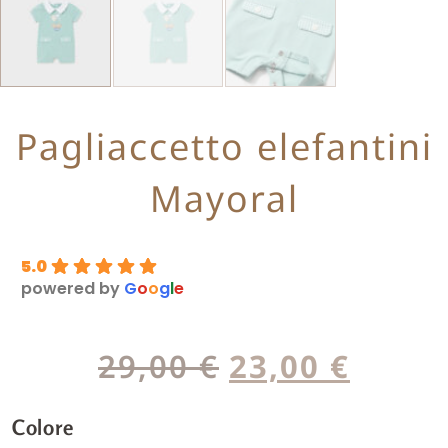
Pagliaccetto elefantini
Mayoral
5.0
powered by
G
o
o
g
l
e
29,00
€
23,00
€
Colore