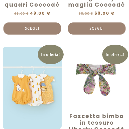
quadri Coccodè
maglia Coccodè
49,00
€
69,00
€
61,00
€
88,00
€
SCEGLI
SCEGLI
In offerta!
In offerta!
Fascetta bimba
in tessuro