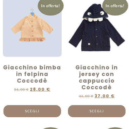
In offerta!
In offerta!
Giacchino bimba
Giacchino in
in felpina
jersey con
Coccodè
cappuccio
Coccodè
28,00
€
36,00
€
37,00
€
46,00
€
SCEGLI
SCEGLI