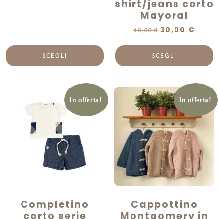
shirt/jeans corto
Mayoral
30,00
€
40,00
€
SCEGLI
SCEGLI
In offerta!
In offerta!
Completino
Cappottino
corto serie
Montgomery in