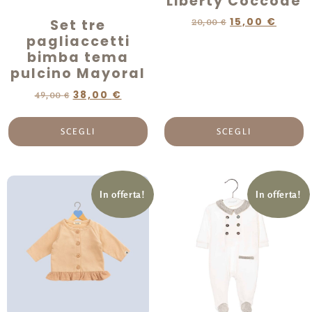
Liberty Coccodè
15,00
€
Set tre
20,00
€
pagliaccetti
bimba tema
pulcino Mayoral
38,00
€
49,00
€
SCEGLI
SCEGLI
In offerta!
In offerta!