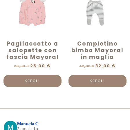
Pagliaccetto a
Completino
salopette con
bimbo Mayoral
fascia Mayoral
in maglia
25,00
€
32,00
€
38,00
€
42,00
€
SCEGLI
SCEGLI
Manuela C.
2 mesi fa