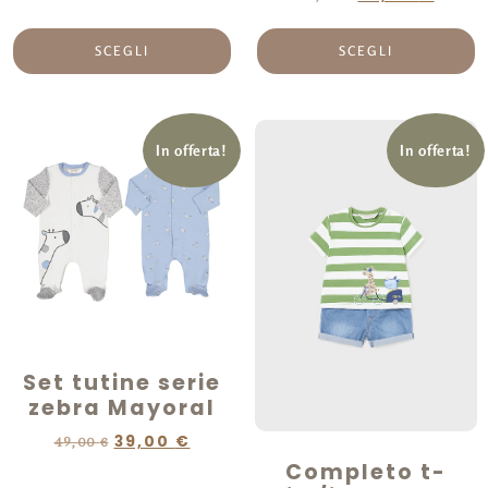
SCEGLI
SCEGLI
In offerta!
In offerta!
Set tutine serie
zebra Mayoral
39,00
€
49,00
€
Completo t-