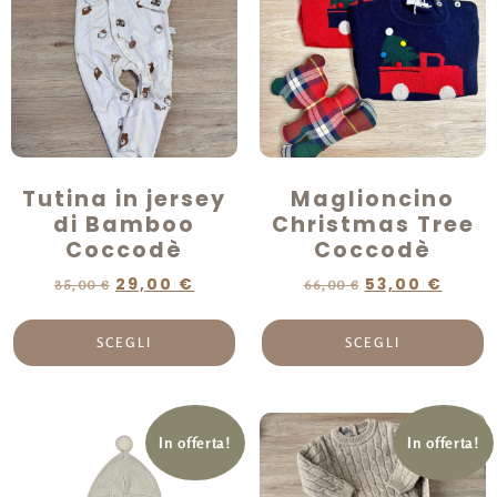
Tutina in jersey
Maglioncino
di Bamboo
Christmas Tree
Coccodè
Coccodè
29,00
€
53,00
€
35,00
€
66,00
€
SCEGLI
SCEGLI
In offerta!
In offerta!