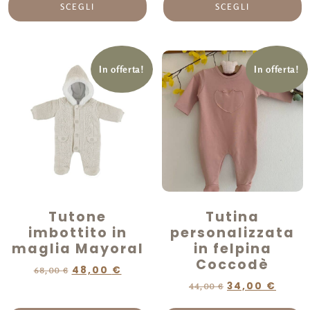
SCEGLI
SCEGLI
In offerta!
In offerta!
Tutone
Tutina
imbottito in
personalizzata
maglia Mayoral
in felpina
Coccodè
48,00
€
68,00
€
34,00
€
44,00
€