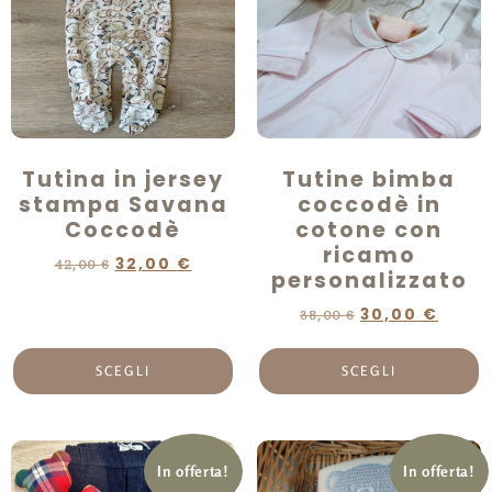
Tutina in jersey
Tutine bimba
stampa Savana
coccodè in
Coccodè
cotone con
ricamo
32,00
€
42,00
€
personalizzato
30,00
€
38,00
€
SCEGLI
SCEGLI
In offerta!
In offerta!