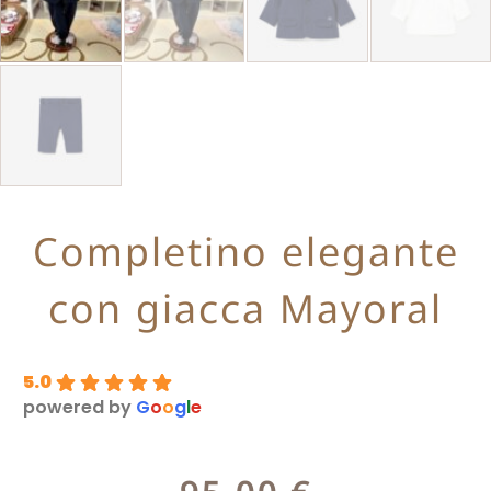
Completino elegante
con giacca Mayoral
5.0
powered by
G
o
o
g
l
e