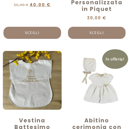
Personalizzata
40,00
€
53,00
€
in Piquet
30,00
€
SCEGLI
SCEGLI
In offerta!
Vestina
Abitino
Battesimo
cerimonia con