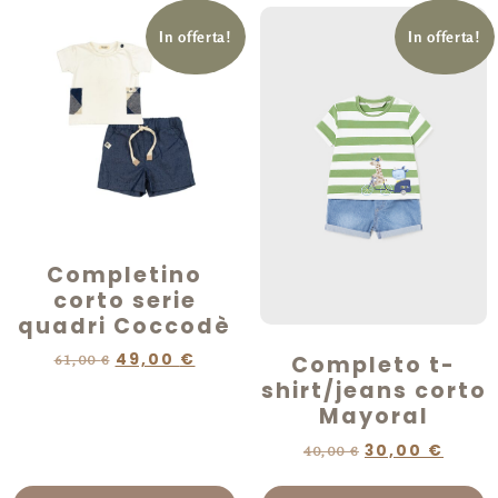
In offerta!
In offerta!
Completino
corto serie
quadri Coccodè
49,00
€
Completo t-
61,00
€
shirt/jeans corto
Mayoral
30,00
€
40,00
€