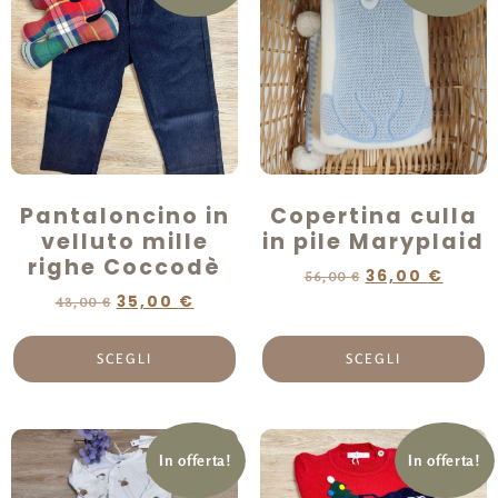
Pantaloncino in
Copertina culla
velluto mille
in pile Maryplaid
righe Coccodè
36,00
€
56,00
€
35,00
€
43,00
€
SCEGLI
SCEGLI
In offerta!
In offerta!