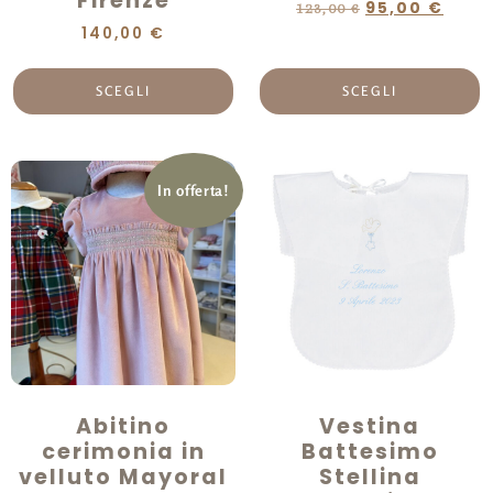
Firenze
95,00
€
123,00
€
140,00
€
SCEGLI
SCEGLI
In offerta!
Abitino
Vestina
cerimonia in
Battesimo
velluto Mayoral
Stellina