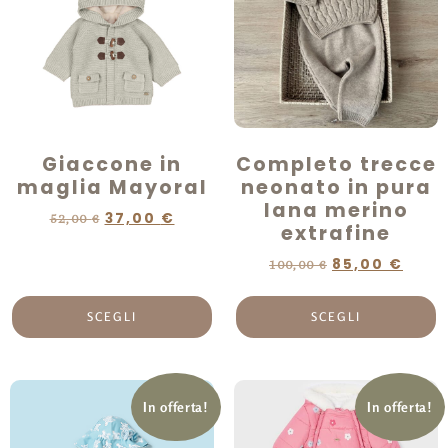
Giaccone in
Completo trecce
maglia Mayoral
neonato in pura
lana merino
37,00
€
52,00
€
extrafine
85,00
€
100,00
€
SCEGLI
SCEGLI
In offerta!
In offerta!