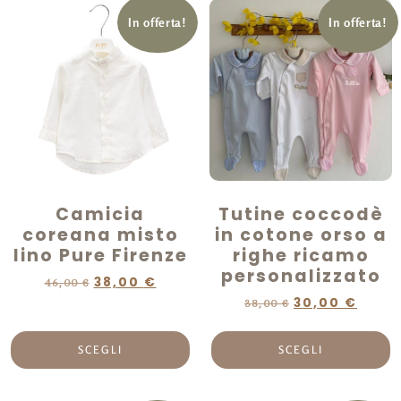
In offerta!
In offerta!
Camicia
Tutine coccodè
coreana misto
in cotone orso a
lino Pure Firenze
righe ricamo
personalizzato
38,00
€
46,00
€
30,00
€
38,00
€
SCEGLI
SCEGLI