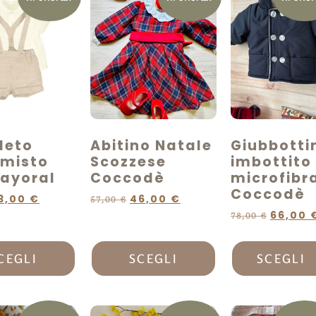
leto
Abitino Natale
Giubbotti
 misto
Scozzese
imbottito 
Mayoral
Coccodè
microfibr
Coccodè
3,00
€
46,00
€
57,00
€
66,00
78,00
€
CEGLI
SCEGLI
SCEGLI