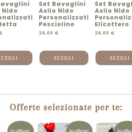
Bavaglini
Set Bavaglini
Set Bavagl
o Nido
Asilo Nido
Asilo Nido
onalizzati
Personalizzati
Personaliz
cletta
Pesciolino
Elicottero
€
26,00
€
26,00
€
SCEGLI
SCEGLI
SCEGLI
Offerte selezionate per te:
In offerta!
In offerta!
In offer