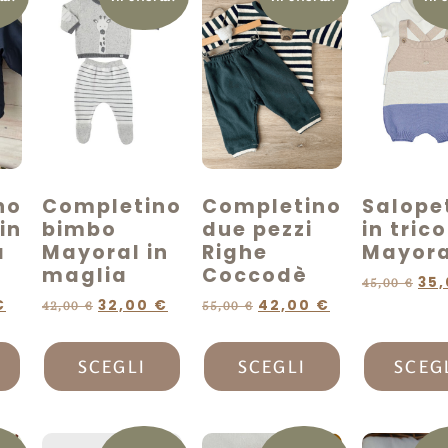
no
Completino
Completino
Salope
in
bimbo
due pezzi
in trico
a
Mayoral in
Righe
Mayora
maglia
Coccodè
35
45,00
€
€
32,00
€
42,00
€
42,00
€
55,00
€
SCEGLI
SCEGLI
SCEG