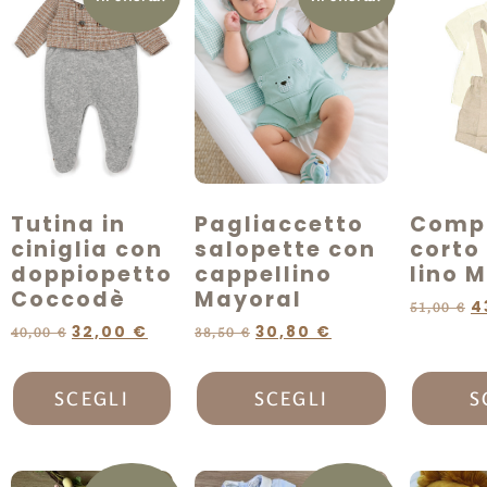
Tutina in
Pagliaccetto
Comp
ciniglia con
salopette con
corto
doppiopetto
cappellino
lino 
Coccodè
Mayoral
4
51,00
€
32,00
€
30,80
€
40,00
€
38,50
€
SCEGLI
SCEGLI
S