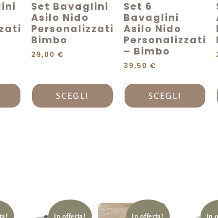
ini
Set Bavaglini
Set 6
Asilo Nido
Bavaglini
zati
Personalizzati
Asilo Nido
Bimbo
Personalizzati
– Bimbo
29,00
€
39,50
€
SCEGLI
SCEGLI
ta!
In offerta!
In offerta!
In 