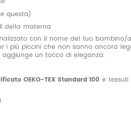
e:
me questa)
li della materna
onalizzato con il nome del tuo bambino/a
 i più piccini che non sanno ancora legger
o aggiunge un tocco di eleganza.
tificato OEKO-TEX Standard 100
e tessuti 
i