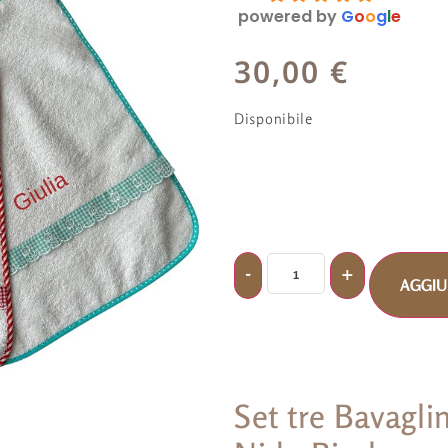
powered by
G
o
o
g
l
e
30,00
€
Disponibile
AGGIU
Set tre Bavagli