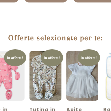
Offerte selezionate per te:
In offerta!
In offerta!
In offerta!
 in
Tutina in
Abito
Ba