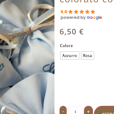
5.0
powered by
G
o
o
g
l
e
6,50
€
Colore
Azzurro
Rosa