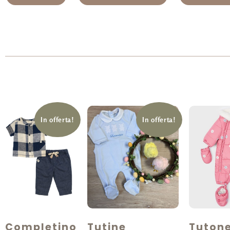
In offerta!
In offerta!
Completino
Tutine
Tutone