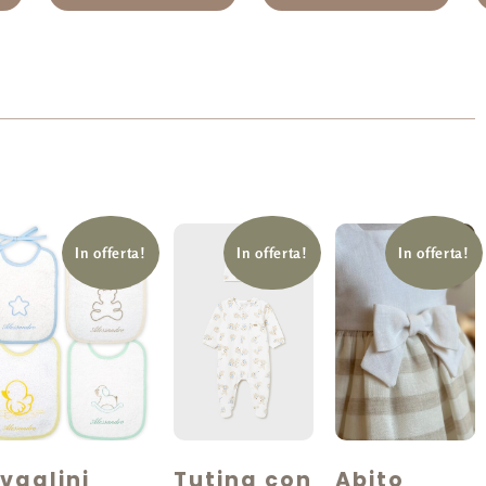
In offerta!
In offerta!
In offerta!
vaglini
Tutina con
Abito