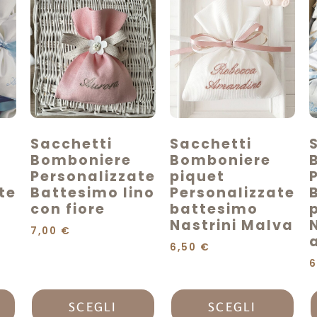
Sacchetti
Sacchetti
Bomboniere
Bomboniere
Personalizzate
piquet
te
Battesimo lino
Personalizzate
con fiore
battesimo
Nastrini Malva
7,00
€
6,50
€
6
SCEGLI
SCEGLI