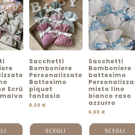
ti
Sacchetti
Sacchetti
ere
Bomboniere
Bomboniere
lizzate
Personalizzate
battesimo
mo
Battesimo
Personalizza
no Ecrù
piquet
misto lino
i malva
fantasia
bianco raso
azzurro
6,00
€
6,00
€
LI
SCEGLI
SCEGLI