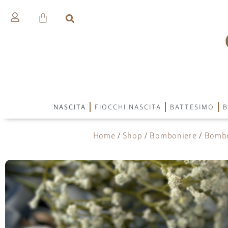
NASCITA
FIOCCHI NASCITA
BATTESIMO
B
Home
/
Shop
/
Bomboniere
/
Bombo