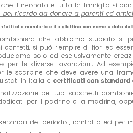
he il neonato e tutta la famiglia si ac
bel ricordo da donare a parenti ed amici
etti alla mandorla e il bigliettino con nome e data dell
omboniera che abbiamo studiato si pr
confetti, si può riempire di fiori ed ess
roduciamo solo ed esclusivamente creazio
are per le diverse lavorazioni. Ad esemp
 le scarpine che deve avere una trama più 
istati in Italia e
certificati con standard 
onalizzazione dei tuoi sacchetti bomboni
dicati per il padrino e la madrina, oppu
econda del periodo , contattateci per ma