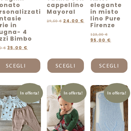
onato
cappellino
elegante
rsonalizzati
Mayoral
in misto
ntasie
lino Pure
24,00
€
29,50
€
rie in
Firenze
ugna- 4
123,00
€
zzi Bimbo
95,00
€
35,00
€
00
€
SCEGLI
SCEGLI
SCEGLI
In offerta!
In offerta!
In offerta!