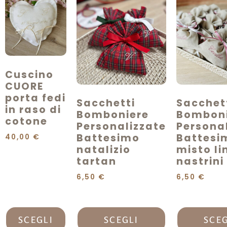
Cuscino
CUORE
porta fedi
Sacchetti
Sacchet
in raso di
Bomboniere
Bomboni
cotone
Personalizzate
Persona
Battesimo
Battesi
40,00
€
natalizio
misto li
tartan
nastrin
6,50
€
6,50
€
SCEGLI
SCEGLI
SCEG