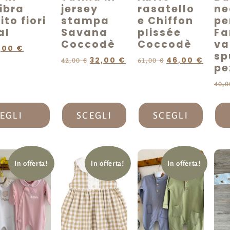
ibra
jersey
rasatello
ne
to fiori
stampa
e Chiffon
pe
al
Savana
plissée
Fa
Coccodè
Coccodè
va
,00
€
sp
32,00
€
46,00
€
42,00
€
61,00
€
pe
40,
EGLI
SCEGLI
SCEGLI
In offerta!
In offerta!
In offerta!