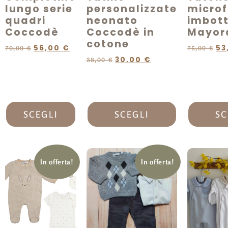
lungo serie
personalizzate
microf
quadri
neonato
imbotti
Coccodè
Coccodè in
Mayor
cotone
56,00
€
53
70,00
€
75,00
€
30,00
€
38,00
€
SCEGLI
SCEGLI
SC
In offerta!
In offerta!