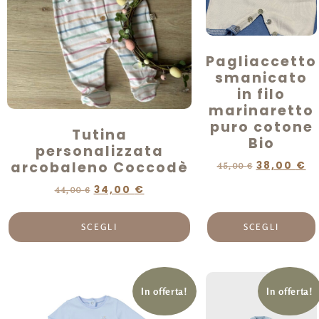
Pagliaccetto
smanicato
in filo
marinaretto
puro cotone
Tutina
Bio
personalizzata
arcobaleno Coccodè
38,00
€
45,00
€
34,00
€
44,00
€
SCEGLI
SCEGLI
In offerta!
In offerta!