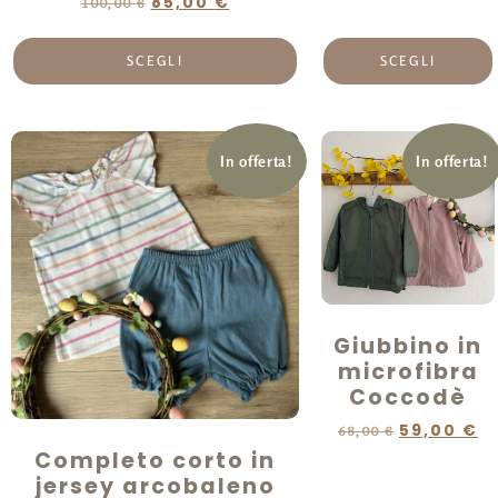
85,00
€
100,00
€
SCEGLI
SCEGLI
In offerta!
In offerta!
Giubbino in
microfibra
Coccodè
59,00
€
68,00
€
Completo corto in
jersey arcobaleno