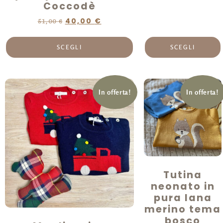
Coccodè
40,00
€
51,00
€
SCEGLI
SCEGLI
In offerta!
In offerta!
Tutina
neonato in
pura lana
merino tema
bosco