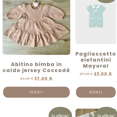
Pagliaccetto
elefantini
Abitino bimba in
Mayoral
caldo jersey Coccodè
23,00
€
29,00
€
37,00
€
46,00
€
SCEGLI
SCEGLI
In offerta!
In offerta!