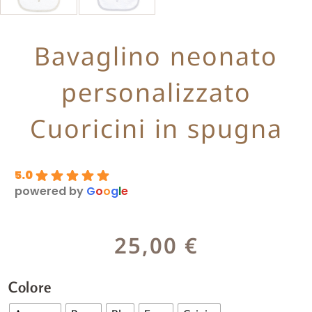
Bavaglino neonato
personalizzato
Cuoricini in spugna
5.0
powered by
G
o
o
g
l
e
25,00
€
Colore