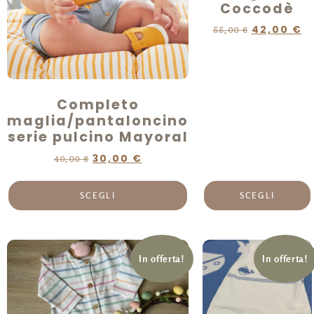
Coccodè
42,00
€
55,00
€
Completo
maglia/pantaloncino
serie pulcino Mayoral
30,00
€
40,00
€
SCEGLI
SCEGLI
In offerta!
In offerta!