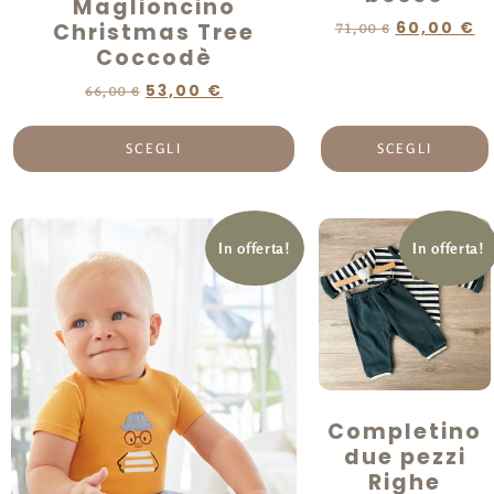
Maglioncino
Christmas Tree
60,00
€
71,00
€
Coccodè
53,00
€
66,00
€
SCEGLI
SCEGLI
In offerta!
In offerta!
Completino
due pezzi
Righe