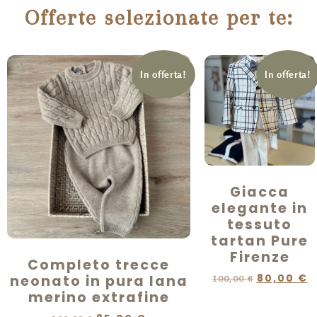
Offerte selezionate per te:
In offerta!
In offerta!
Giacca
elegante in
tessuto
tartan Pure
Firenze
Completo trecce
neonato in pura lana
80,00
€
100,00
€
merino extrafine