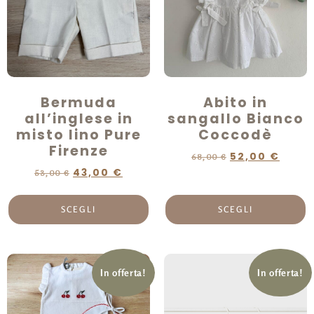
Bermuda
Abito in
all’inglese in
sangallo Bianco
misto lino Pure
Coccodè
Firenze
52,00
€
68,00
€
43,00
€
53,00
€
SCEGLI
SCEGLI
In offerta!
In offerta!