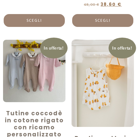
38,60
€
48,00
€
SCEGLI
SCEGLI
In offerta!
In offerta!
Tutine coccodè
in cotone rigato
con ricamo
personalizzato