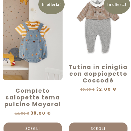
In offerta!
In offerta!
Tutina in ciniglia
con doppiopetto
Coccodè
32,00
€
Completo
40,00
€
salopette tema
pulcino Mayoral
38,00
€
46,00
€
SCEGLI
SCEGLI