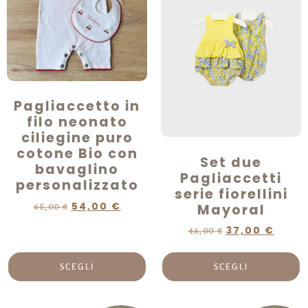
Pagliaccetto in
filo neonato
ciliegine puro
cotone Bio con
Set due
bavaglino
Pagliaccetti
personalizzato
serie fiorellini
54,00
€
Mayoral
65,00
€
37,00
€
46,00
€
SCEGLI
SCEGLI