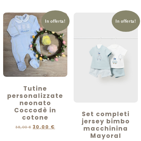
In offerta!
In offerta!
Tutine
personalizzate
neonato
Coccodè in
Set completi
cotone
jersey bimbo
30,00
€
macchinina
38,00
€
Mayoral