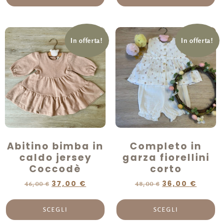
In offerta!
In offerta!
Abitino bimba in
Completo in
caldo jersey
garza fiorellini
Coccodè
corto
37,00
€
36,00
€
46,00
€
48,00
€
SCEGLI
SCEGLI