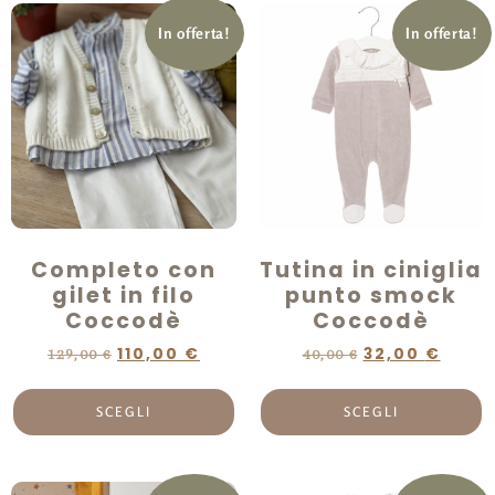
In offerta!
In offerta!
Completo con
Tutina in ciniglia
gilet in filo
punto smock
Coccodè
Coccodè
110,00
€
32,00
€
129,00
€
40,00
€
SCEGLI
SCEGLI