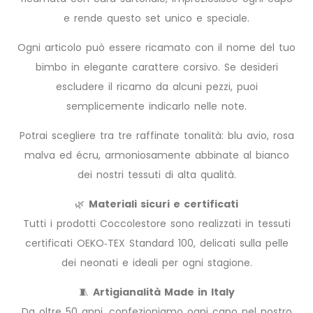
e rende questo set unico e speciale.
Ogni articolo può essere ricamato con il nome del tuo
bimbo in elegante carattere corsivo. Se desideri
escludere il ricamo da alcuni pezzi, puoi
semplicemente indicarlo nelle note.
Potrai scegliere tra tre raffinate tonalità: blu avio, rosa
malva ed écru, armoniosamente abbinate al bianco
dei nostri tessuti di alta qualità.
🌿
Materiali sicuri e certificati
Tutti i prodotti Coccolestore sono realizzati in tessuti
certificati OEKO‑TEX Standard 100, delicati sulla pelle
dei neonati e ideali per ogni stagione.
🧵
Artigianalità Made in Italy
Da oltre 50 anni, confezioniamo ogni capo nel nostro