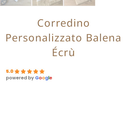
Corredino
Personalizzato Balena
Écrù
5.0
powered by
G
o
o
g
l
e