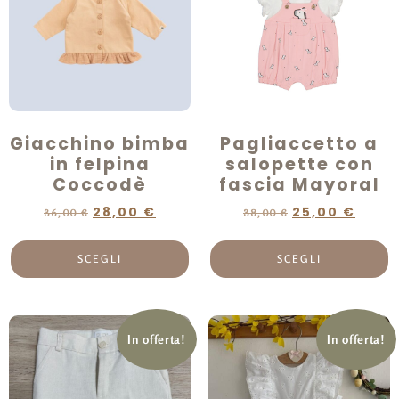
Giacchino bimba
Pagliaccetto a
in felpina
salopette con
Coccodè
fascia Mayoral
28,00
€
25,00
€
36,00
€
38,00
€
SCEGLI
SCEGLI
In offerta!
In offerta!