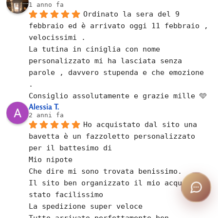
1 anno fa
Ordinato la sera del 9 
febbraio ed è arrivato oggi 11 febbraio , 
velocissimi .
La tutina in ciniglia con nome 
personalizzato mi ha lasciata senza 
parole , davvero stupenda e che emozione  
.
Consiglio assolutamente e grazie mille 🩵
Alessia T.
2 anni fa
Ho acquistato dal sito una 
bavetta è un fazzoletto personalizzato 
per il battesimo di
Mio nipote
Che dire mi sono trovata benissimo.
Il sito ben organizzato il mio acquisto è 
stato facilissimo
La spedizione super veloce
Tutto arrivato perfettamente ben  