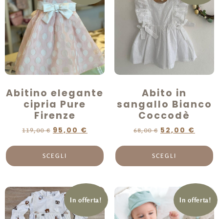
Abitino elegante
Abito in
cipria Pure
sangallo Bianco
Firenze
Coccodè
95,00
€
52,00
€
119,00
€
68,00
€
SCEGLI
SCEGLI
In offerta!
In offerta!