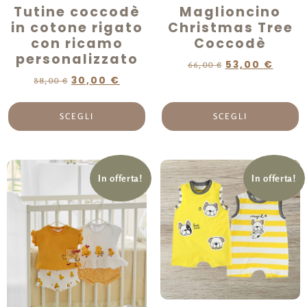
Tutine coccodè
Maglioncino
in cotone rigato
Christmas Tree
con ricamo
Coccodè
personalizzato
53,00
€
66,00
€
30,00
€
38,00
€
SCEGLI
SCEGLI
In offerta!
In offerta!