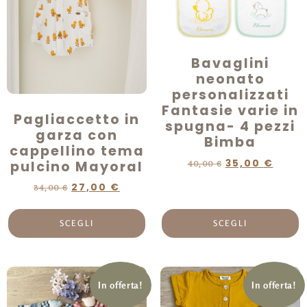
Bavaglini
neonato
personalizzati
Fantasie varie in
Pagliaccetto in
spugna- 4 pezzi
garza con
Bimba
cappellino tema
35,00
€
pulcino Mayoral
40,00
€
27,00
€
34,00
€
SCEGLI
SCEGLI
In offerta!
In offerta!