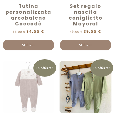
Tutina
Set regalo
personalizzata
nascita
arcobaleno
coniglietto
Coccodè
Mayoral
34,00
€
39,00
€
44,00
€
49,00
€
SCEGLI
SCEGLI
In offerta!
In offerta!