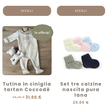
SCEGLI
SCEGLI
In offerta!
Tutina in ciniglia
Set tre calzine
tartan Coccodè
nascita pura
lana
31,00
€
38,00
€
20,00
€