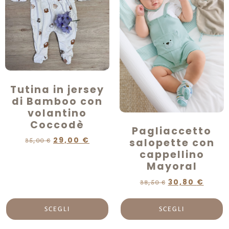
Tutina in jersey
di Bamboo con
volantino
Coccodè
Pagliaccetto
29,00
€
salopette con
35,00
€
cappellino
Mayoral
30,80
€
38,50
€
SCEGLI
SCEGLI