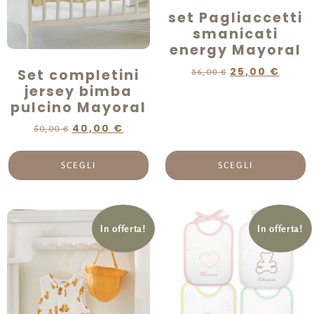
set Pagliaccetti
smanicati
energy Mayoral
25,00
€
Set completini
36,00
€
jersey bimba
pulcino Mayoral
40,00
€
50,00
€
SCEGLI
SCEGLI
In offerta!
In offerta!