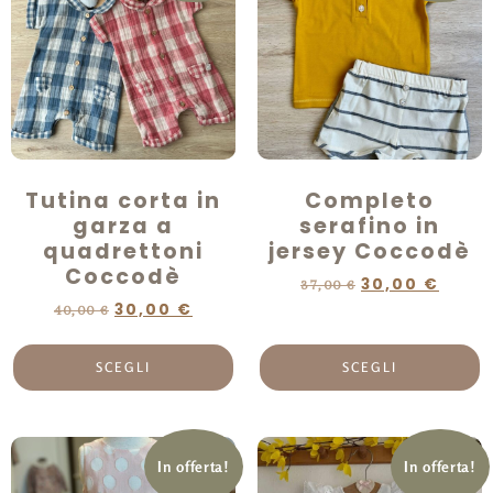
Tutina corta in
Completo
garza a
serafino in
quadrettoni
jersey Coccodè
Coccodè
30,00
€
37,00
€
30,00
€
40,00
€
SCEGLI
SCEGLI
In offerta!
In offerta!