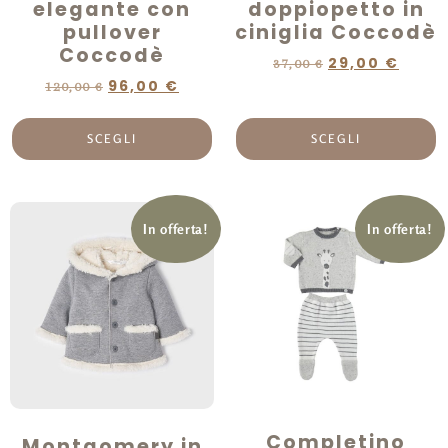
elegante con
doppiopetto in
pullover
ciniglia Coccodè
Coccodè
29,00
€
37,00
€
96,00
€
120,00
€
SCEGLI
SCEGLI
In offerta!
In offerta!
Completino
Montgomery in