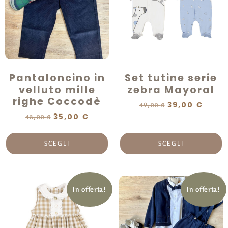
Pantaloncino in
Set tutine serie
velluto mille
zebra Mayoral
righe Coccodè
39,00
€
49,00
€
35,00
€
43,00
€
SCEGLI
SCEGLI
In offerta!
In offerta!