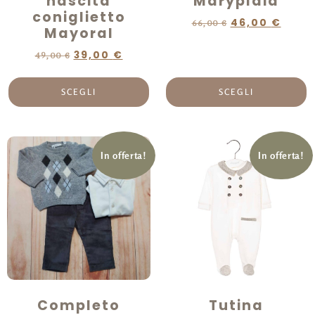
nascita
Maryplaid
coniglietto
46,00
€
66,00
€
Mayoral
39,00
€
49,00
€
SCEGLI
SCEGLI
In offerta!
In offerta!
Completo
Tutina