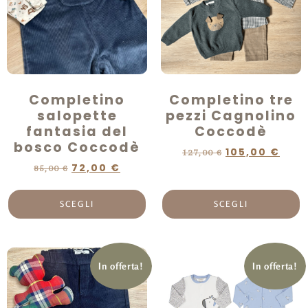
Completino
Completino tre
salopette
pezzi Cagnolino
fantasia del
Coccodè
bosco Coccodè
105,00
€
127,00
€
72,00
€
85,00
€
SCEGLI
SCEGLI
In offerta!
In offerta!