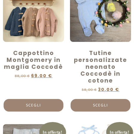
Cappottino
Tutine
Montgomery in
personalizzate
maglia Coccodè
neonato
Coccodè in
69,00
€
88,00
€
cotone
30,00
€
38,00
€
SCEGLI
SCEGLI
In offerta!
In offerta!