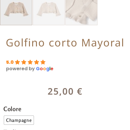
Golfino corto Mayoral
5.0
powered by
G
o
o
g
l
e
25,00
€
Colore
Champagne