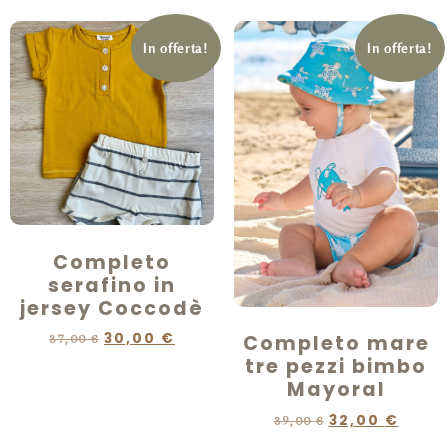
In offerta!
In offerta!
Completo
serafino in
jersey Coccodè
30,00
€
Completo mare
37,00
€
tre pezzi bimbo
Mayoral
32,00
€
39,00
€