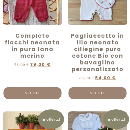
Completo
Pagliaccetto in
fiocchi neonata
filo neonato
in pura lana
ciliegine puro
merino
cotone Bio con
bavaglino
79,00
€
93,00
€
personalizzato
54,00
€
65,00
€
SCEGLI
SCEGLI
In offerta!
In offerta!