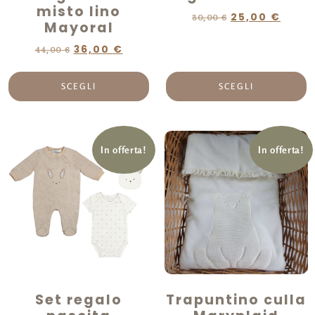
misto lino
25,00
€
30,00
€
Mayoral
36,00
€
44,00
€
SCEGLI
SCEGLI
In offerta!
In offerta!
Set regalo
Trapuntino culla