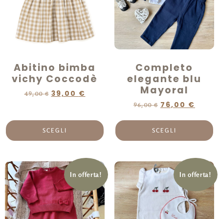
Abitino bimba
Completo
vichy Coccodè
elegante blu
Mayoral
39,00
€
49,00
€
76,00
€
96,00
€
SCEGLI
SCEGLI
In offerta!
In offerta!