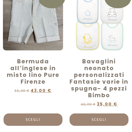
Bermuda
Bavaglini
all’inglese in
neonato
misto lino Pure
personalizzati
Firenze
Fantasie varie in
spugna- 4 pezzi
43,00
€
53,00
€
Bimbo
35,00
€
40,00
€
SCEGLI
SCEGLI