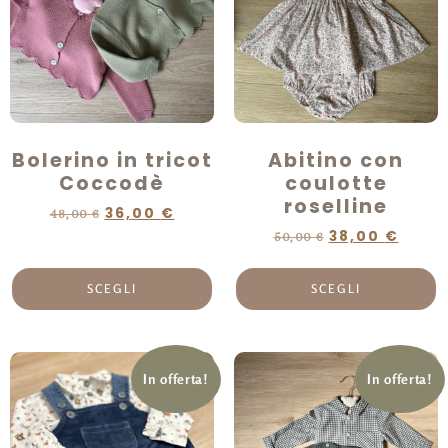
Bolerino in tricot
Abitino con
Coccodè
coulotte
roselline
36,00
€
48,00
€
38,00
€
50,00
€
SCEGLI
SCEGLI
In offerta!
In offerta!