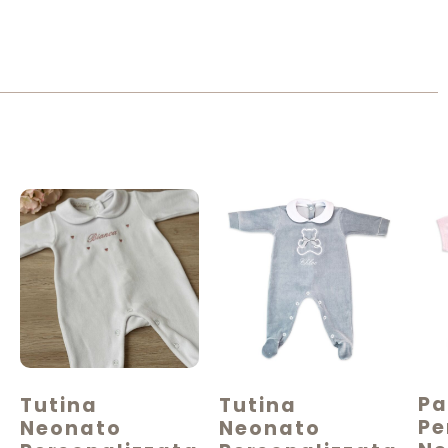
Pa
Tutina
Tutina
Pe
Neonato
Neonato