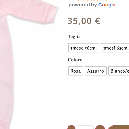
powered by
G
o
o
g
l
e
35,00
€
Taglia
1mese 56cm.
3mesi 62cm.
Colore
Rosa
Azzurro
Bianco/