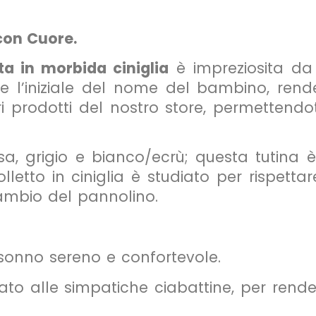
con Cuore.
a in morbida ciniglia
è impreziosita da
re l’iniziale del nome del bambino, ren
ri prodotti del nostro store, permettendo
osa, grigio e bianco/ecrù; questa tutina è
letto in ciniglia è studiato per rispetta
 cambio del pannolino.
n sonno sereno e confortevole.
to alle simpatiche ciabattine, per rend