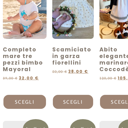
Completo
Scamiciato
Abito
mare tre
in garza
elegant
pezzi bimbo
fiorellini
marinar
Mayoral
Coccod
38,00
€
50,00
€
32,00
€
105
39,00
€
120,00
€
SCEGLI
SCEGLI
SCEGL