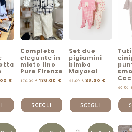
Completo
Set due
Tuti
e
elegante in
pigiamini
cini
etta
misto lino
bimba
pun
è
Pure Firenze
Mayoral
smo
Coc
,00
€
136,00
€
38,00
€
170,00
€
49,00
€
40,00
I
SCEGLI
SCEGLI