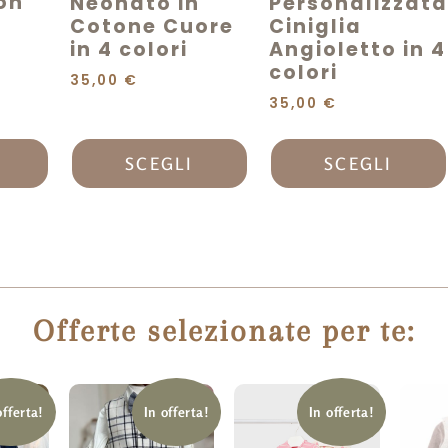
on
Neonato in
Personalizzata
Cotone Cuore
Ciniglia
in 4 colori
Angioletto in 4
colori
35,00
€
35,00
€
SCEGLI
SCEGLI
Offerte selezionate per te:
offerta!
In offerta!
In offerta!