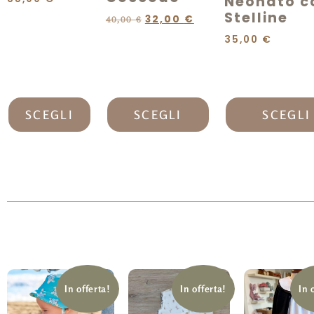
Neonato c
Stelline
32,00
€
40,00
€
35,00
€
SCEGLI
SCEGLI
SCEGLI
In offerta!
In offerta!
In 