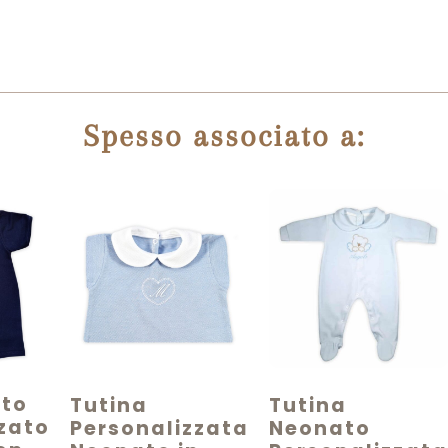
Spesso associato a:
tto
Tutina
Tutina
zato
Personalizzata
Neonato