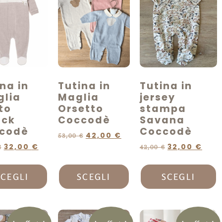
na in
Tutina in
Tutina in
glia
Maglia
jersey
to
Orsetto
stampa
ck
Coccodè
Savana
codè
Coccodè
42,00
€
53,00
€
32,00
€
32,00
€
€
42,00
€
SCEGLI
SCEGLI
SCEGLI