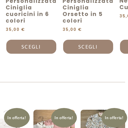
Ne
Personalizzata
Personalizzata
Cu
Ciniglia
Ciniglia
cuoricini in 6
Orsetto in 5
35
colori
colori
35,00
€
35,00
€
SCEGLI
SCEGLI
In offerta!
In offerta!
In offerta!