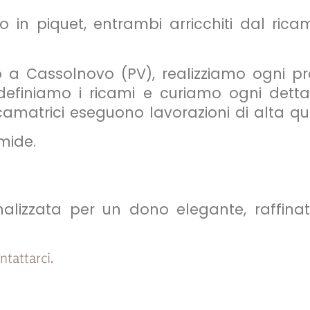
no in piquet, entrambi arricchiti dal ri
o a Cassolnovo (PV), realizziamo ogni p
i, definiamo i ricami e curiamo ogni dett
amatrici eseguono lavorazioni di alta qua
mide.
lizzata per un dono elegante, raffinato
.
ntattarci