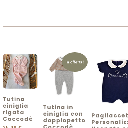
In offerta!
Tutina
ciniglia
Tutina in
rigata
ciniglia con
Pagliacce
Coccodè
doppiopetto
Personaliz
Coccodè
35,00
€