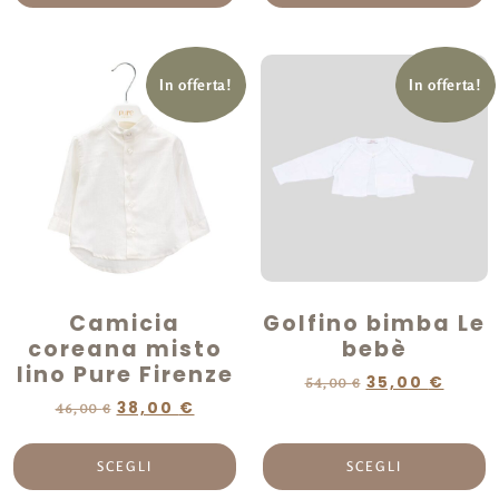
In offerta!
In offerta!
Camicia
Golfino bimba Le
coreana misto
bebè
lino Pure Firenze
35,00
€
54,00
€
38,00
€
46,00
€
SCEGLI
SCEGLI