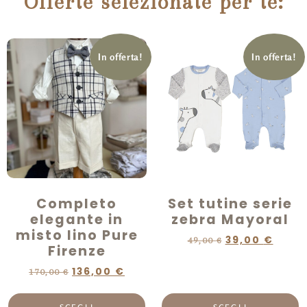
Offerte selezionate per te:
In offerta!
In offerta!
Completo
Set tutine serie
elegante in
zebra Mayoral
misto lino Pure
39,00
€
49,00
€
Firenze
136,00
€
170,00
€