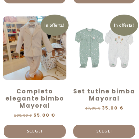
In offerta!
In offerta!
Completo
Set tutine bimba
elegante bimbo
Mayoral
Mayoral
35,00
€
49,00
€
55,00
€
100,00
€
SCEGLI
SCEGLI