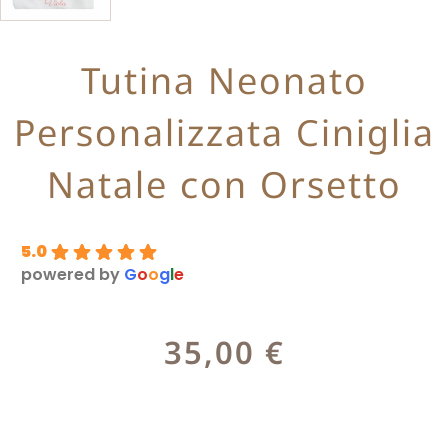
Tutina Neonato
Personalizzata Ciniglia
Natale con Orsetto
5.0
powered by
G
o
o
g
l
e
35,00
€