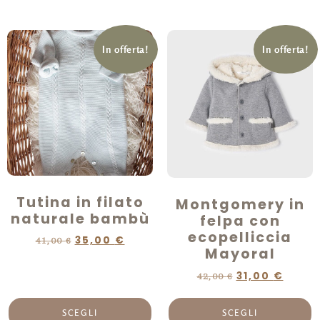
In offerta!
In offerta!
Tutina in filato
Montgomery in
naturale bambù
felpa con
ecopelliccia
35,00
€
41,00
€
Mayoral
31,00
€
42,00
€
SCEGLI
SCEGLI