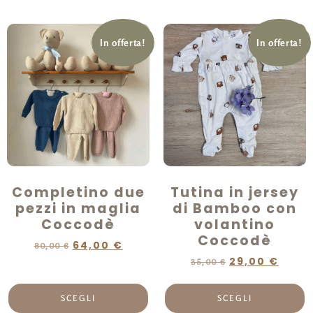
In offerta!
In offerta!
Completino due
Tutina in jersey
pezzi in maglia
di Bamboo con
Coccodè
volantino
Coccodè
64,00
€
80,00
€
29,00
€
35,00
€
SCEGLI
SCEGLI