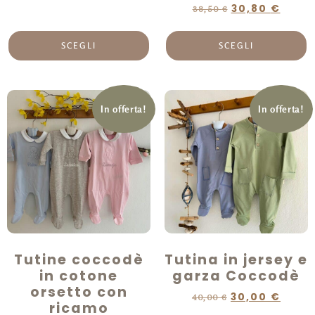
30,80
€
38,50
€
SCEGLI
SCEGLI
In offerta!
In offerta!
Tutine coccodè
Tutina in jersey e
in cotone
garza Coccodè
orsetto con
30,00
€
40,00
€
ricamo