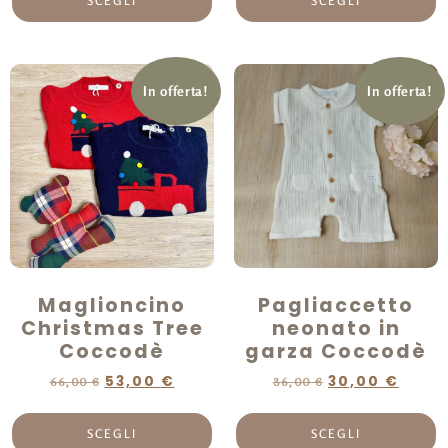
SCEGLI
SCEGLI
In offerta!
In offerta!
Maglioncino
Pagliaccetto
Christmas Tree
neonato in
Coccodè
garza Coccodè
53,00
€
30,00
€
66,00
€
36,00
€
SCEGLI
SCEGLI