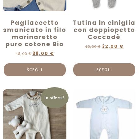
Pagliaccetto
Tutina in ciniglia
smanicato in filo
con doppiopetto
marinaretto
Coccodè
puro cotone Bio
32,00
€
40,00
€
38,00
€
45,00
€
SCEGLI
SCEGLI
In offerta!