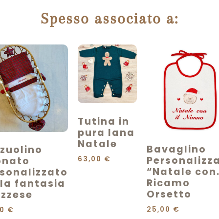
Spesso associato a:
Tutina in
pura lana
Natale
Bavaglino
zuolino
Personalizz
63,00
€
onato
“Natale con
sonalizzato
Ricamo
la fantasia
Orsetto
ozzese
25,00
€
00
€