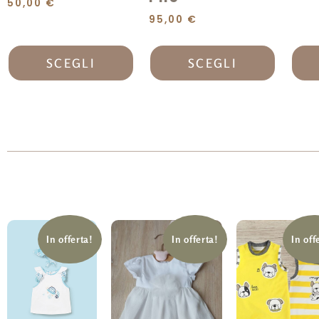
50,00
€
95,00
€
SCEGLI
SCEGLI
In offerta!
In offerta!
In off