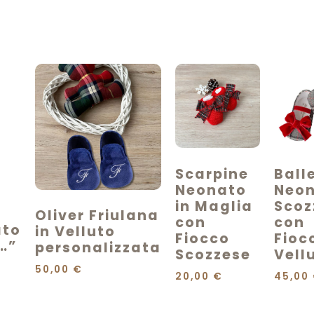
Scarpine
Ball
Neonato
Neo
in Maglia
Scoz
Oliver Friulana
con
con
ato
in Velluto
Fiocco
Fioc
…”
personalizzata
Scozzese
Vell
50,00
€
20,00
€
45,00