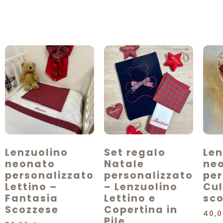
Lenzuolino
Set regalo
Len
neonato
Natale
ne
personalizzato
personalizzato
per
Lettino –
– Lenzuolino
Cul
Fantasia
Lettino e
sc
Scozzese
Copertina in
40,
Pile