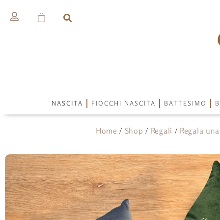
NASCITA
FIOCCHI NASCITA
BATTESIMO
B
Home
/
Shop
/
Regali
/
Regala una