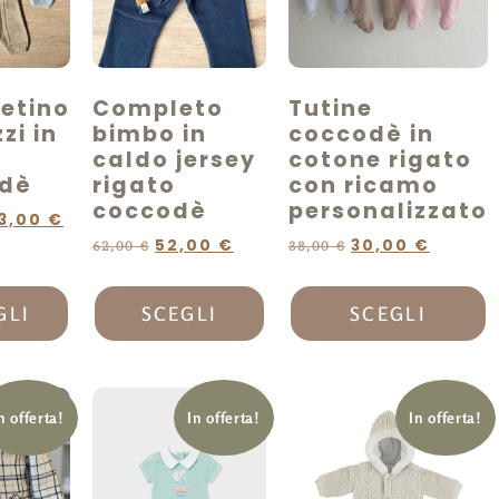
etino
Completo
Tutine
zi in
bimbo in
coccodè in
caldo jersey
cotone rigato
dè
rigato
con ricamo
coccodè
personalizzato
3,00
€
52,00
€
30,00
€
62,00
€
38,00
€
GLI
SCEGLI
SCEGLI
n offerta!
In offerta!
In offerta!