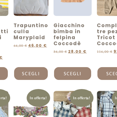
Trapuntino
Giacchino
Compl
tti
culla
bimba in
tre pez
i
Maryplaid
felpina
Tricot
Coccodè
Cocco
46,00
€
66,00
€
28,00
€
9
36,00
€
116,00
€
€
SCEGLI
SCEGLI
SCE
erta!
In offerta!
In offerta!
I