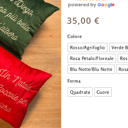
powered by
G
o
o
g
l
e
35,00
€
Colore
Rosso/Agrifoglio
Verde B
Rosa Petalo/Floreale
Ros
Blu Notte/Blu Notte
Rosa
Forma
Quadrata
Cuore