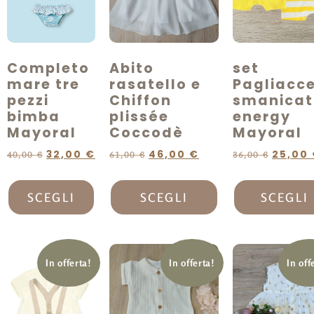
Completo
Abito
set
mare tre
rasatello e
Pagliacce
pezzi
Chiffon
smanicat
bimba
plissée
energy
Mayoral
Coccodè
Mayoral
32,00
€
46,00
€
25,00
40,00
€
61,00
€
36,00
€
SCEGLI
SCEGLI
SCEGLI
In offerta!
In offerta!
In off