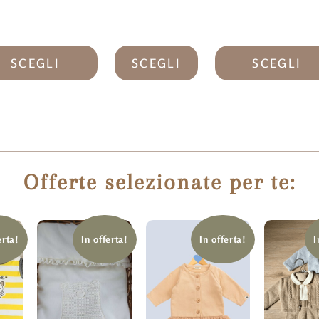
SCEGLI
SCEGLI
SCEGLI
Offerte selezionate per te:
erta!
In offerta!
In offerta!
I