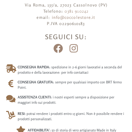
Via Roma, 135/a, 27023 Cassolnovo (PV)
Telefono
:
0381 910242
email:
info@coccolestore.it
P.IVA 02290610183
SEGUICI SU:
CONSEGNA RAPIDA:
spedizione in 2-6 giorni lavorativi a seconda del
prodotto e della lavorazione: per info contattaci
CONSEGNA GRATUITA:
sempre per qualsiasi importo con BRT fermo
Point.
ASSISTENZA CLIENTI:
i nostri esperti sempre a disposizione per
maggiori info sui prodotti.
RESI:
potrai rendere i prodotti entro 15 giorni. Non è possibile rendere i
prodotti personalizzati.
AFFIDABILITA’:
50 di storia di vero artigianato Made in Italy