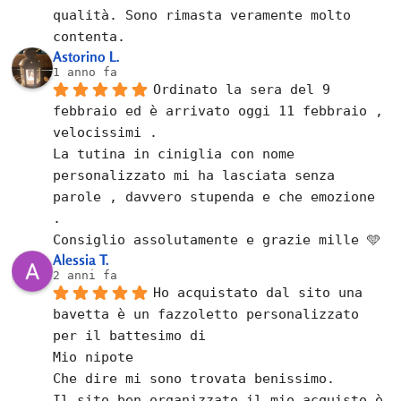
qualità. Sono rimasta veramente molto 
contenta.
Astorino L.
1 anno fa
Ordinato la sera del 9 
febbraio ed è arrivato oggi 11 febbraio , 
velocissimi .
La tutina in ciniglia con nome 
personalizzato mi ha lasciata senza 
parole , davvero stupenda e che emozione  
.
Consiglio assolutamente e grazie mille 🩵
Alessia T.
2 anni fa
Ho acquistato dal sito una 
bavetta è un fazzoletto personalizzato 
per il battesimo di
Mio nipote
Che dire mi sono trovata benissimo.
Il sito ben organizzato il mio acquisto è 