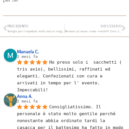
per te!
PRECEDENTE
SUCCESSIVO
Valigia per l’ospedale nelle mezze stagioni: cosa portare per il neonato?
Neonati al mare: come vestirli? Ecco 5 idee!
Manuela C.
2 mesi fa
Ho preso solo i  sacchetti ( 
tris avio), bellissimi, raffinati ed 
eleganti. Confezionati con cura e 
arrivati in tempo per l' evento. 
Impeccabili!
Anna A.
2 mesi fa
Consigliatissimo. Il 
personale è stato molto gentile perché 
nonostante abbia ordinato tardi la 
casacca per il battesimo ha fatto in modo 