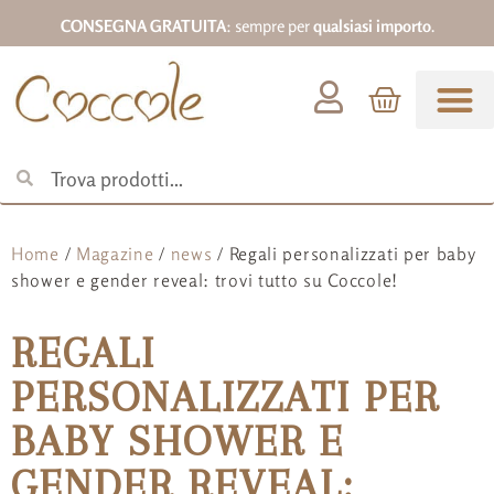
CONSEGNA GRATUITA
: sempre per
qualsiasi importo
.
Abbigliamento 0-18
Home
/
Magazine
/
news
/ Regali personalizzati per baby
shower e gender reveal: trovi tutto su Coccole!
REGALI
PERSONALIZZATI PER
BABY SHOWER E
GENDER REVEAL: