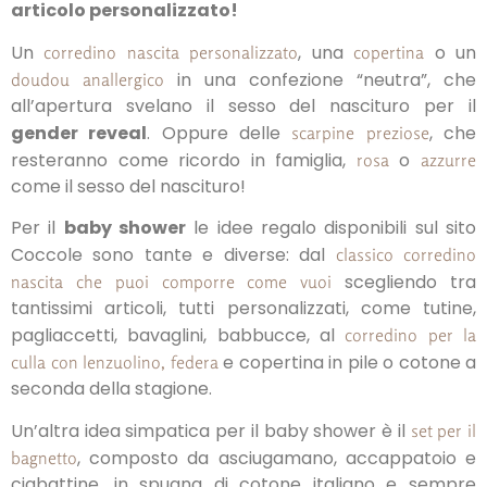
articolo personalizzato!
Un
, una
o un
corredino nascita personalizzato
copertina
in una confezione “neutra”, che
doudou anallergico
all’apertura svelano il sesso del nascituro per il
gender reveal
. Oppure delle
, che
scarpine preziose
resteranno come ricordo in famiglia,
o
rosa
azzurre
come il sesso del nascituro!
Per il
baby shower
le idee regalo disponibili sul sito
Coccole sono tante e diverse: dal
classico corredino
scegliendo tra
nascita che puoi comporre come vuoi
tantissimi articoli, tutti personalizzati, come tutine,
pagliaccetti, bavaglini, babbucce, al
corredino per la
e copertina in pile o cotone a
culla con lenzuolino, federa
seconda della stagione.
Un’altra idea simpatica per il baby shower è il
set per il
, composto da asciugamano, accappatoio e
bagnetto
ciabattine, in spugna di cotone italiano e sempre