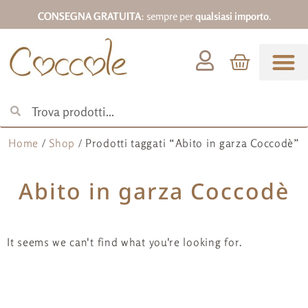
CONSEGNA GRATUITA
: sempre per
qualsiasi importo
.
Abbigliamento 0-18
Home
/
Shop
/ Prodotti taggati “Abito in garza Coccodè”
Abito in garza Coccodè
It seems we can't find what you're looking for.