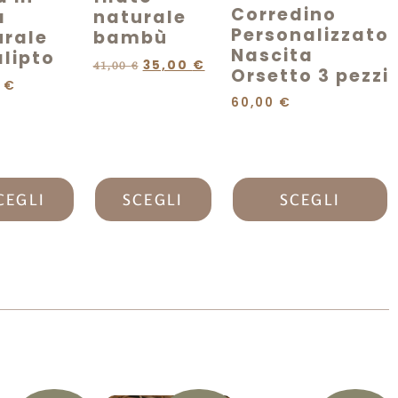
Corredino
a
naturale
Personalizzato
urale
bambù
Nascita
lipto
35,00
€
41,00
€
Orsetto 3 pezzi
0
€
60,00
€
CEGLI
SCEGLI
SCEGLI