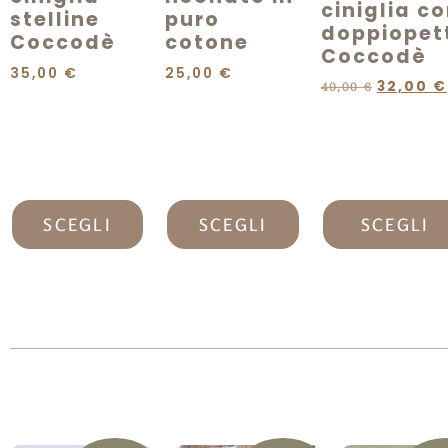
ciniglia c
stelline
puro
doppiopet
Coccodè
cotone
Coccodè
35,00
€
25,00
€
32,00
€
40,00
€
SCEGLI
SCEGLI
SCEGLI