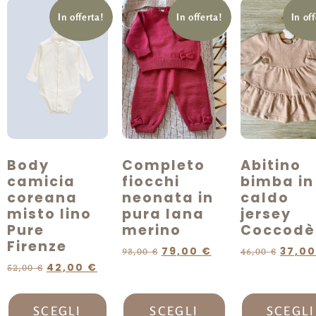
In offerta!
In offerta!
In of
Body
Completo
Abitino
camicia
fiocchi
bimba in
coreana
neonata in
caldo
misto lino
pura lana
jersey
Pure
merino
Coccodè
Firenze
79,00
€
37,0
93,00
€
46,00
€
42,00
€
52,00
€
SCEGLI
SCEGLI
SCEGLI