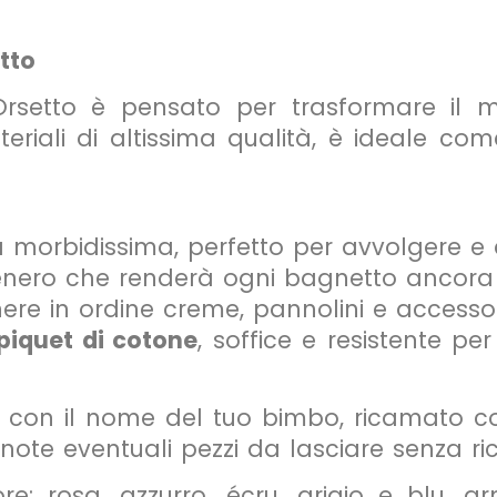
tto
 Orsetto è pensato per trasformare il 
riali di altissima qualità, è ideale co
morbidissima, perfetto per avvolgere e 
tenero che renderà ogni bagnetto ancora 
nere in ordine creme, pannolini e accessori
piquet di cotone
, soffice e resistente pe
 con il nome del tuo bimbo, ricamato co
le note eventuali pezzi da lasciare senza r
lore: rosa, azzurro, écru, grigio e blu