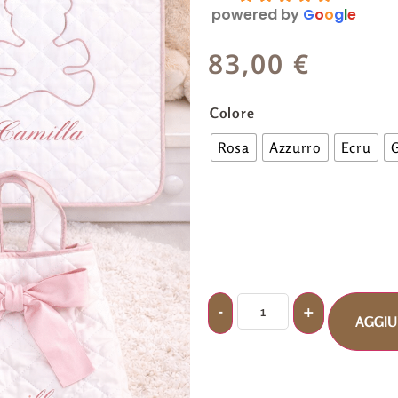
powered by
G
o
o
g
l
e
83,00
€
Colore
Rosa
Azzurro
Ecru
G
AGGIU