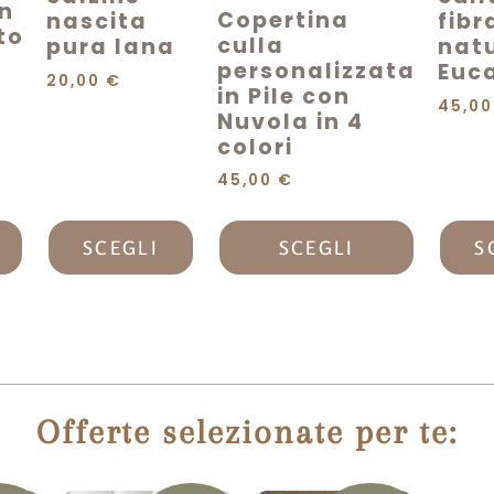
on
Copertina
nascita
fibr
to
culla
pura lana
nat
personalizzata
Euca
20,00
€
in Pile con
45,0
Nuvola in 4
colori
45,00
€
SCEGLI
SCEGLI
S
Offerte selezionate per te: