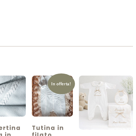
In offerta!
ertina
Tutina in
a in
filato