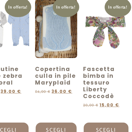
In offerta!
In offerta!
In offerta!
tutine
Copertina
Fascetta
e zebra
culla in pile
bimba in
oral
Maryplaid
tessuro
Liberty
39,00
€
36,00
€
56,00
€
Coccodè
15,00
€
20,00
€
CEGLI
SCEGLI
SCEGLI