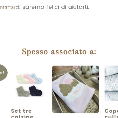
: saremo felici di aiutarti.
ntattarci
Spesso associato a:
ta!
Set tre
Cop
calzine
cull